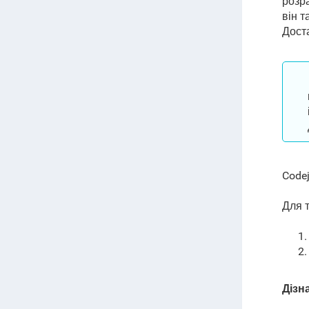
розра
він т
Доста
Code
Для т
Дізн