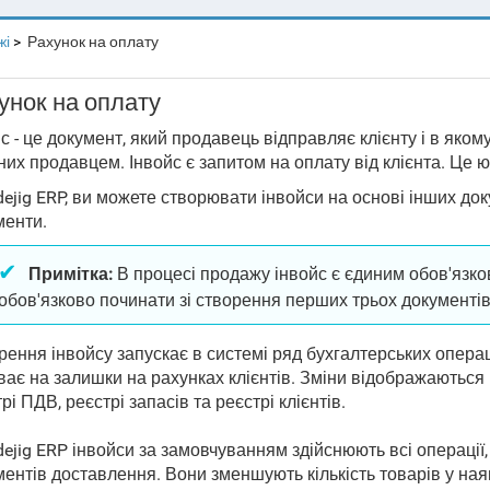
жі
Рахунок на оплату
унок на оплату
с - це документ, який продавець відправляє клієнту і в якому в
них продавцем. Інвойс є запитом на оплату від клієнта. Це 
ejig ERP, ви можете створювати інвойси на основі інших до
менти.
Примітка:
В процесі продажу інвойс є єдиним обов'язк
обов'язково починати зі створення перших трьох документів
ення інвойсу запускає в системі ряд бухгалтерських операцій
ає на залишки на рахунках клієнтів. Зміни відображаються 
рі ПДВ, реєстрі запасів та реєстрі клієнтів.
ів на оплату
ejig ERP інвойси за замовчуванням здійснюють всі операції,
ентів доставлення. Вони зменшують кількість товарів у ная