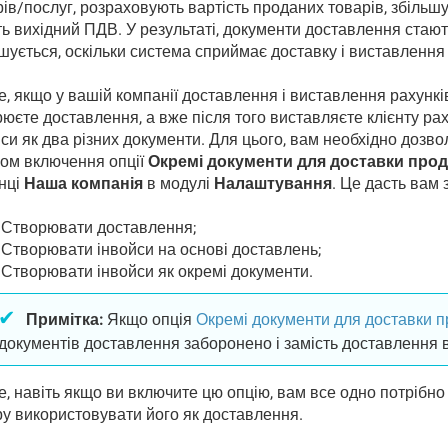
ів/послуг, розраховують вартість проданих товарів, збільшу
ь вихідний ПДВ. У результаті, документи доставлення стают
шується, оскільки система сприймає доставку і виставлення
е, якщо у вашій компанії доставлення і виставлення рахункі
рюєте доставлення, а вже після того виставляєте клієнту р
си як два різних документи. Для цього, вам необхідно дозв
ом включення опції
Окремі документи для доставки прод
інці
Наша компанія
в модулі
Налаштування
. Це дасть вам 
Створювати доставлення;
Створювати інвойси на основі доставлень;
Створювати інвойси як окремі документи.
Примітка:
Якщо опція
Окремі документи для доставки п
документів доставлення заборонено і замість доставлення 
, навіть якщо ви включите цю опцію, вам все одно потрібно
ру використовувати його як доставлення.