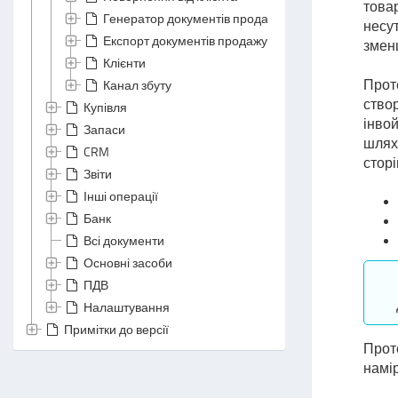
товар
Генератор документів продажу
несут
Експорт документів продажу
змен
Клієнти
Канал збуту
Прот
ство
Купівля
інвой
Запаси
шлях
CRM
стор
Звіти
Інші операції
Банк
Всі документи
Основні засоби
ПДВ
Налаштування
Примітки до версії
Проте
намі