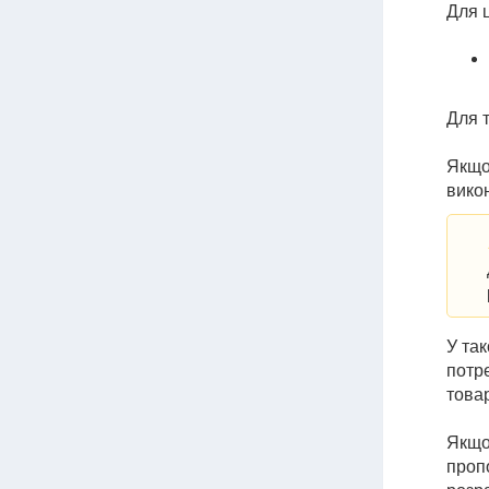
Для ц
Для т
Якщо
вико
У так
потре
това
Якщо
пропо