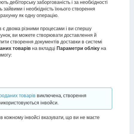
ють дебіторську заборгованість і за необхідності
ь зайвими і необхідність їхнього створення
 рахунку як одну операцію.
в є двома різними процесами і ви спершу
ахунок, ви можете створювати доставлення й
олити створення документів доставки в системі
аних товарів
на вкладці
Параметри обліку
на
змогу:
роданих товарів
виключена, створення
використовуються інвойси.
 в кожному інвойсі вказувати, що ви не маєте