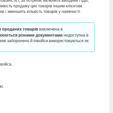
гованість і, за потреби, включить вихідний ПДВ
,
жливість продажу цих товарів іншим клієнтам.
в і зменшить кількість товарів у наявності.
и проданих товарів
виключена в
йснюються різними документами
недоступна в
темі заборонено й інвойси використовуються як
нвойса.
і.