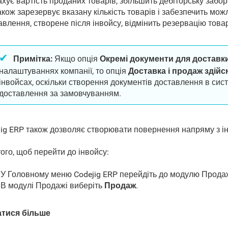
хує вартість проданих товарів, збільшить дебіторську забор
акож зарезервує вказану кількість товарів і забезпечить мо
влення, створене після інвойсу, відмінить резервацію товарі
Примітка:
Якщо
опція
Окремі документи для доставк
налаштуваннях компанії
, то
опція
Доставка і продаж зді
інвойсах, оскільки створення документів доставлення в сис
доставлення за замовчуванням
.
jig ERP також дозволяє створювати повернення напряму з і
ого, щоб перейти до інвойсу:
У Головному меню Codejig ERP перейдіть до модулю Продаж
В модулі Продажі виберіть
Продаж
.
атися більше