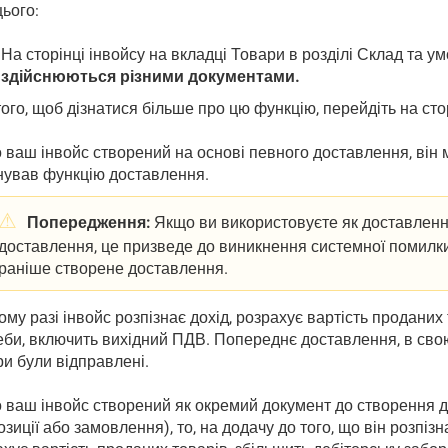
ього:
На сторінці інвойсу на вкладці Товари в розділі Склад та у
здійснюються різними документами.
ого, щоб дізнатися більше про цю функцію, перейдіть на сто
 ваш інвойс створений на основі певного доставлення, він 
нував функцію доставлення.
Попередження:
Якщо ви використовуєте як доставлення
доставлення, це призведе до виникнення системної помилки, 
раніше створене доставлення.
ому разі інвойс розпізнає дохід, розрахує вартість проданих 
би, включить вихідний ПДВ. Попереднє доставлення, в свою 
ри були відправлені.
 ваш інвойс створений як окремий документ до створення д
зиції або замовлення), то, на додачу до того, що він
розпізн