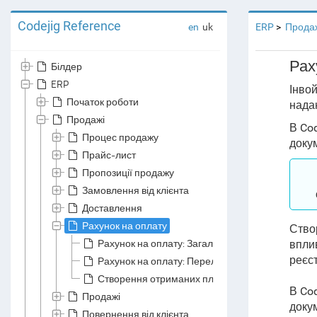
Codejig Reference
en
uk
ERP
Прода
Рах
Білдер
ERP
Інвой
Початок роботи
нада
Продажі
В Cod
Процес продажу
доку
Прайс-лист
Пропозиції продажу
Замовлення від клієнта
Доставлення
Рахунок на оплату
Створ
Рахунок на оплату: Загальна секція
вплив
реєст
Рахунок на оплату: Перелік товарів і послуг
Створення отриманих платежів на основі рахунк
В Cod
Продажі
докум
Повернення від клієнта