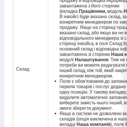
продажу й відповідна інформац
завантажена з його сторінки
(вкладка
Працівники,
модуль
Н
В інвойсі буде вказано склад, з
конкретним менеджером по заку
продажу.
Якщо на сторінці прац
вказано склад, або якщо ви не 
відповідального менеджера зі с
сторінці інвойса, в полі Склад 
основний склад і відповідна ін
завантажена зі сторінки
Наша к
модулі
Налаштування
. Тим не
потреби ви можете редагувати 
Склад
інший склад, ніж той, який закрі
конкретним менеджером.
Поле є обов'язковим до заповн
перелік товарів і послуг додан
одну позицію. У такому випадку
видалите автоматично заповнен
виберете замість нього інший, 
змоги зберегти документ.
Якщо в системі не дозволено ма
складів (опція виключена в на
вкладці
Наша компанія
), поле