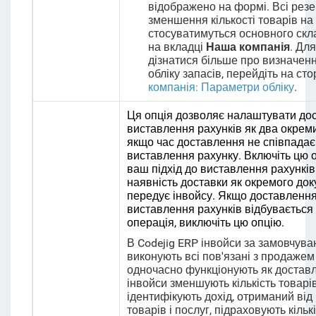
відображено на формі. Всі резе
зменшення кількості товарів на 
стосуватимуться основного скла
на вкладці
Наша компанія
. Для
дізнатися більше про визначен
обліку запасів, перейдіть на сто
компанія: Параметри обліку
.
Ця опція дозволяє налаштувати дос
виставлення рахунків як два окрем
якщо час доставлення не співпадає
виставлення рахунку. Включіть цю 
ваш підхід до виставлення рахункі
наявність доставки як окремого док
передує інвойсу. Якщо доставлення
виставлення рахунків відбувається
операція, виключіть цю опцію.
В Codejig ERP інвойси за замовчув
виконують всі пов'язані з продажем 
одночасно функціонують як доставл
інвойси зменшують кількість товарів
ідентифікують дохід, отриманий від
товарів і послуг, підраховують кіль