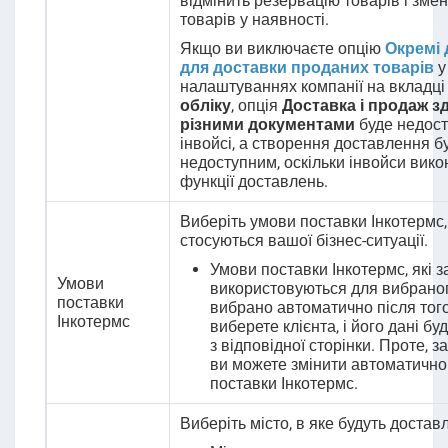
відмінить резервацію товарів і змен
товарів у наявності.
Якщо ви виключаєте опцію
Окремі
для доставки проданих товарів
у
налаштуваннях компанії на вкладц
обліку
, опція
Доставка і продаж 
різними документами
буде недост
інвойсі, а створення доставлення б
недоступним, оскільки інвойси вик
функції доставлень.
Виберіть умови поставки Інкотермс, 
стосуються вашої бізнес-ситуації.
Умови поставки Інкотермс, які 
Умови
використовуються для вибраного
поставки
вибрано автоматично після того
Інкотермс
виберете клієнта, і його дані б
з відповідної сторінки. Проте, з
ви можете змінити автоматично
поставки Інкотермс.
Виберіть місто, в яке будуть достав