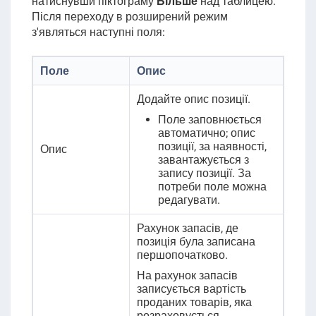
натиснувши піктограму
Більше
над таблицею.
Після переходу в розширений режим
з'являться наступні поля:
Поле
Опис
Додайте опис позиції.
Поле заповнюється
автоматично; опис
позиції, за наявності,
Опис
завантажується з
запису позиції. За
потреби поле можна
редагувати.
Рахунок запасів, де
позиція була записана
першопочатково.
На рахунок запасів
записується вартість
проданих товарів, яка
розраховується