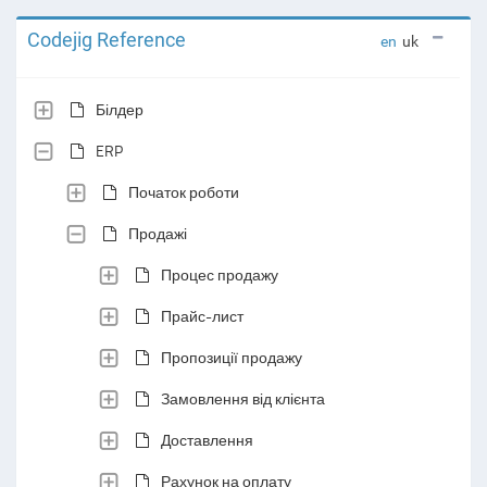
Codejig Reference
en
uk
Білдер
ERP
Початок роботи
Продажі
Процес продажу
Прайс-лист
Пропозиції продажу
Замовлення від клієнта
Доставлення
Рахунок на оплату