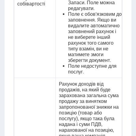
Запаси. Поле можна
собівартості
редагувати.
Поле є обов'язковим до
заповнення. Якщо ви
видалите автоматично
заповнений рахунок і
не виберете інший
рахунок того самого
типу взамін, ви не
матимете змоги
зберегти документ.
Поле недоступне для
послуг.
Рахунок доходів від
продажів, на який буде
зарахована загальна сума
продажу за винятком
запропонованої знижки на
позицію (товар або
послугу), якщо така була
надана і суми ПДВ,
нарахованої на позицію,
якщо ваша компанія