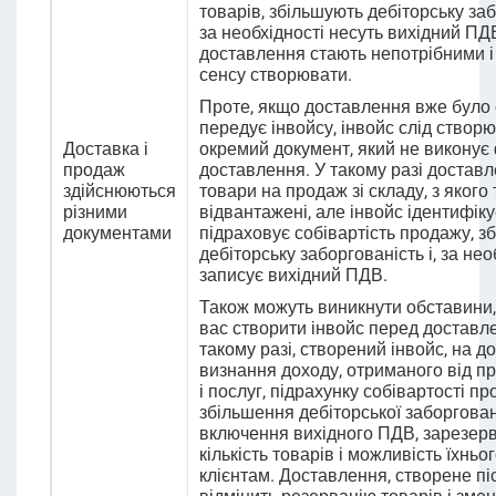
товарів,
збільшують дебіторську заб
за необхідності несуть вихідний ПД
доставлення стають непотрібними і
сенсу створювати.
Проте, якщо доставлення вже було 
передує інвойсу, інвойс слід створ
Доставка і
окремий документ, який не виконує
продаж
доставлення. У такому разі достав
здійснюються
товари на продаж зі складу, з якого
різними
відвантажені, але інвойс ідентифіку
документами
підраховує собівартість продажу, з
дебіторську заборгованість і, за нео
записує вихідний ПДВ.
Також можуть виникнути обставини, 
вас створити інвойс перед доставл
такому разі, створений інвойс, на д
визнання доходу, отриманого від п
і послуг, підрахунку собівартості пр
збільшення дебіторської заборгован
включення вихідного ПДВ, зарезерв
кількість товарів і можливість їхнь
клієнтам. Доставлення, створене піс