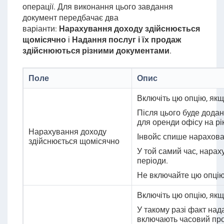
операції. Для виконання цього завдання
документ передбачає два
варіанти:
Нарахування доходу здійснюється
щомісячно
і
Надання послуг і їх продаж
здійснюються різними документами
.
Поле
Опис
Включіть цю опцію, якщ
Після цього буде додан
для оренди офісу на рі
Нарахування доходу
Інвойс спише нарахован
здійснюється щомісячно
У той самий час, нарах
періоди.
Не включайте цю опцію,
Включіть цю опцію, якщ
У такому разі факт нада
включають часовий пром