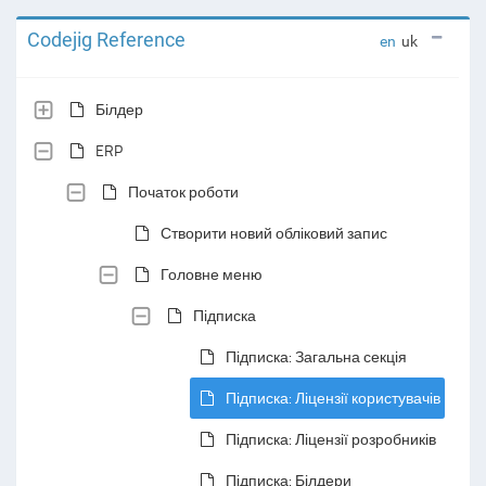
Codejig Reference
en
uk
Білдер
ERP
Початок роботи
Створити новий обліковий запис
Головне меню
Підписка
Підписка: Загальна секція
Підписка: Ліцензії користувачів
Підписка: Ліцензії розробників
Підписка: Білдери