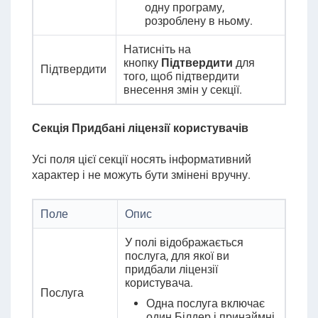
одну програму,
розроблену в ньому.
Натисніть на
кнопку
Підтвердити
для
Підтвердити
того, щоб підтвердити
внесення змін у секції.
Секція Придбані ліцензії користувачів
Усі поля цієї секції носять інформативний
характер і не можуть бути змінені вручну.
Поле
Опис
У полі відображається
послуга, для якої ви
придбали ліцензії
користувача.
Послуга
Одна послуга включає
один Білдер і принаймні