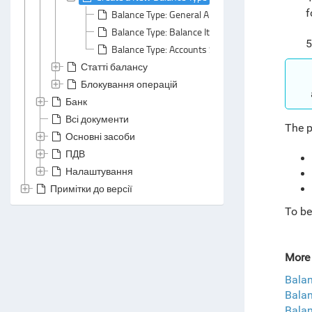
f
Balance Type: General Area
Balance Type: Balance Items Section
5
Balance Type: Accounts Section
Статті балансу
Блокування операцій
Банк
Всі документи
The p
Основні засоби
ПДВ
Налаштування
Примітки до версії
To be
More
Balan
Balan
Balan