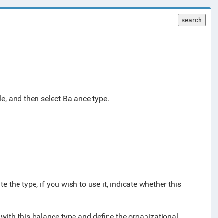
search
e, and then select
Balance type
.
e the type, if you wish to use it, indicate whether this
 with this balance type and define the organizational