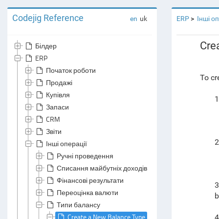
Codejig Reference
en
uk
ERP
Інші о
Cre
Білдер
ERP
Початок роботи
To cr
Продажі
Купівля
1
Запаси
CRM
Звіти
2
Інші операції
Ручні проведення
Списання майбутніх доходів та витрат
Фінансові результати
3
Переоцінка валюти
b
Типи балансу
Create a New Balance Type
4