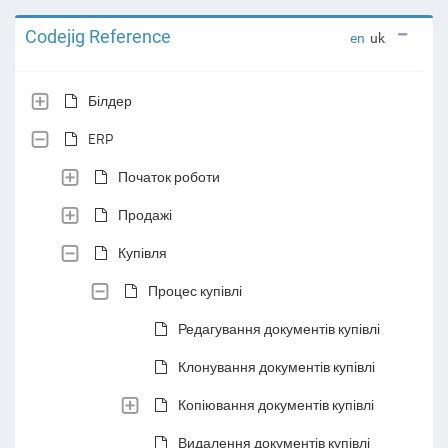
Codejig Reference
en
uk
Білдер
ERP
Початок роботи
Продажі
Купівля
Процес купівлі
Редагування документів купівлі
Клонування документів купівлі
Копіювання документів купівлі
Видалення документів купівлі