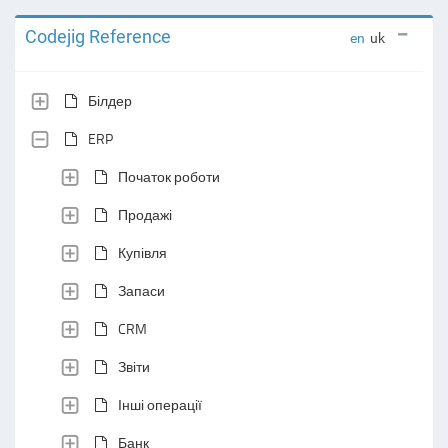
Codejig Reference
en
uk
Білдер
ERP
Початок роботи
Продажі
Купівля
Запаси
CRM
Звіти
Інші операції
Банк