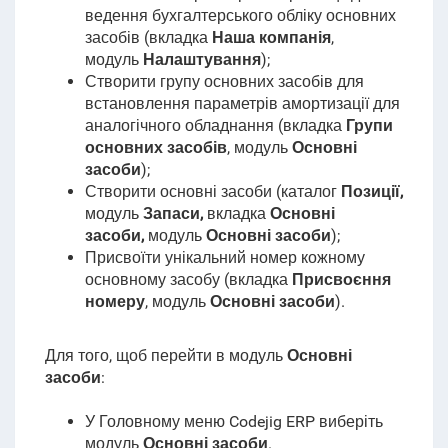
ведення бухгалтерського обліку основних
засобів (
вкладка
Наша компанія
,
модуль
Налаштування
);
Створити групу основних засобів для
встановлення параметрів амортизації для
аналогічного обладнання (вкладка
Групи
основних засобів
, модуль
Основні
засоби
);
Створити основні засоби (каталог
Позиції,
модуль
Запаси,
вкладка
Основні
засоби,
модуль
Основні засоби
);
Присвоїти унікальний номер кожному
основному засобу (вкладка
Присвоєння
номеру
, модуль
Основні засоби
).
Для того, щоб перейти в модуль
Основні
засоби
:
У Головному меню Codejig ERP виберіть
модуль
Основні засоби
.