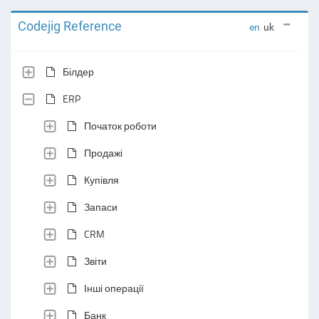
Codejig Reference
en
uk
Білдер
ERP
Початок роботи
Продажі
Купівля
Запаси
CRM
Звіти
Інші операції
Банк