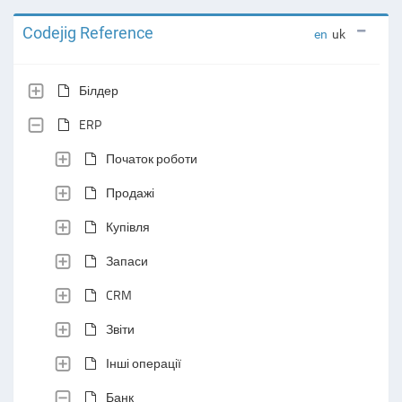
Codejig Reference
en
uk
Білдер
ERP
Початок роботи
Продажі
Купівля
Запаси
CRM
Звіти
Інші операції
Банк