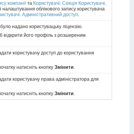
ису компанії
та
Користувачі: Секція Користувачі
.
 і налаштування облікового запису користувача
ристувачі: Адміністративний доступ
.
 було надано користувацьку ліцензію.
об відкрити його профіль з розширеним
надати користувачу доступ до користування
спочатку натисніть кнопку
Змінити
.
надати користувачу права адміністратора для
спочатку натисніть кнопку
Змінити
.