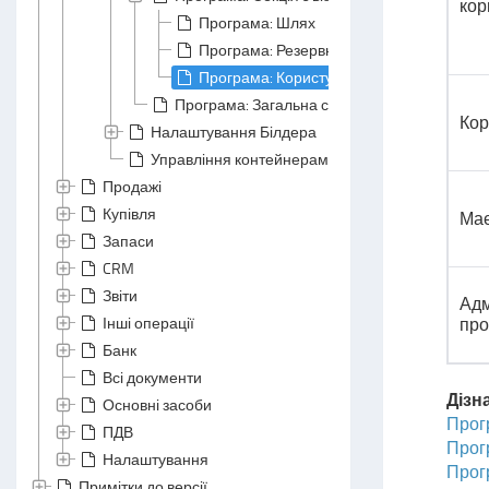
кор
Програма: Шлях
Програма: Резервні копії
Програма: Користувачі
Програма: Загальна секція
Кор
Налаштування Білдера
Управління контейнерами
Продажі
Купівля
Має
Запаси
CRM
Звіти
Адм
Інші операції
про
Банк
Всі документи
Дізн
Основні засоби
Прог
ПДВ
Прогр
Налаштування
Прог
Примітки до версії