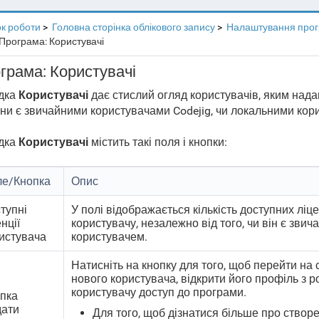
к роботи
Головна сторінка облікового запису
Налаштування про
Програма: Користувачі
грама: Користувачі
дка
Користувачі
дає стислий огляд користувачів, яким надан
ни є звичайними користувачами Codejig, чи локальними кори
дка
Користувачі
містить такі поля і кнопки:
е/Кнопка
Опис
тупні
У полі відображається кількість доступних ліц
енції
користувачу, незалежно від того, чи він є зви
истувача
користувачем.
Натисніть на кнопку для того, щоб перейти на 
нового користувача, відкрити його профіль з 
користувачу доступ до програми.
пка
ати
Для того, щоб дізнатися більше про створе