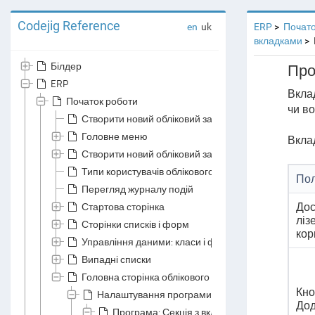
Codejig Reference
en
uk
ERP
Почато
вкладками
Білдер
Про
ERP
Вкла
Початок роботи
чи во
Створити новий обліковий запис
Головне меню
Вкла
Створити новий обліковий запис компанії
Типи користувачів облікового запису компанії
Пол
Перегляд журналу подій
Стартова сторінка
Дос
ліз
Сторінки списків і форм
кор
Управління даними: класи і файли даних
Випадні списки
Головна сторінка облікового запису
Кно
Налаштування програми
Дод
Програма: Секція з вкладками