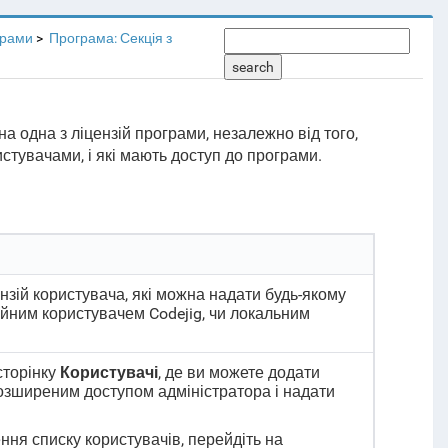
грами
Програма: Секція з
search
а одна з ліцензій програми, незалежно від того,
стувачами, і які мають доступ до програми.
ензій користувача, які можна надати будь-якому
чайним користувачем Codejig, чи локальним
сторінку
Користувачі
, де ви можете додати
розширеним доступом адміністратора і надати
ння списку користувачів, перейдіть на