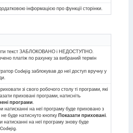
 додатковою інформацією про функції сторінки.
стити текст ЗАБЛОКОВАНО і НЕДОСТУПНО.
очено платіж по рахунку за вибраний термін
ратор Codejig заблокував до неї доступ вручну у
ди.
иховати зі свого робочого столу ті програми, які
казати приховані програми, натисніть
ені програми
.
ри натисканні на неї програму буде приховано з
и не буде натиснуто кнопку
Показати приховані
.
и натисканні на неї програму знову буде
Codejig.