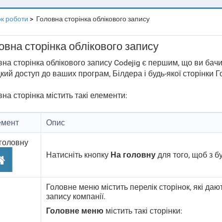
к роботи
Головна сторінка облікового запису
овна сторінка облікового запису
на сторінка облікового запису Codejig є першим, що ви бачи
ий доступ до ваших програм, Білдера і будь-якої сторінки 
на сторінка містить такі елементи:
емент
Опис
головну
Натисніть кнопку
На головну
для того, щоб з б
Головне меню містить перелік сторінок, які даю
запису компанії.
Головне меню
містить такі сторінки: