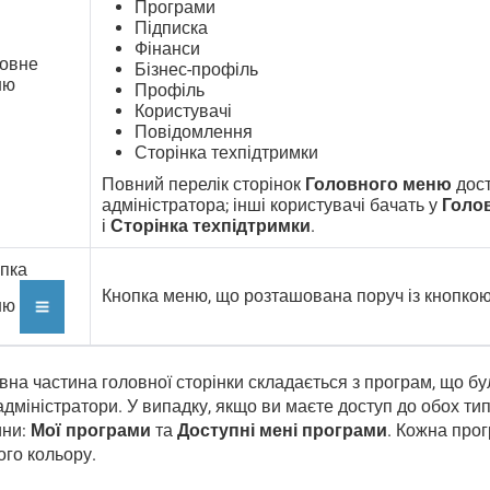
Програми
Підписка
Фінанси
овне
Бізнес-профіль
ню
Профіль
Користувачі
Повідомлення
Сторінка техпідтримки
Повний перелік сторінок
Головного меню
дос
адміністратора; інші користувачі бачать у
Голо
і
Сторінка техпідтримки
.
пка
Кнопка меню, що розташована поруч із кнопкою 
ню
вна частина головної сторінки складається з програм, що бу
адміністратори. У випадку, якщо ви маєте доступ до обох тип
ини:
Мої програми
та
Доступні мені програми
. Кожна про
ого кольору.