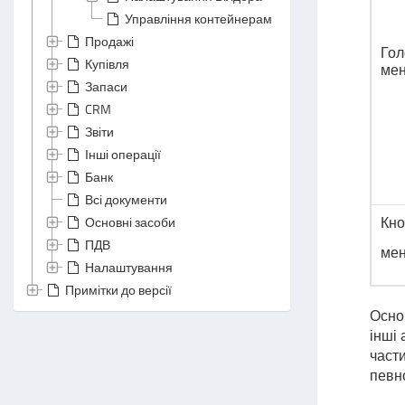
Управління контейнерами
Продажі
Гол
Купівля
ме
Запаси
CRM
Звіти
Інші операції
Банк
Всі документи
Основні засоби
Кно
ПДВ
ме
Налаштування
Примітки до версії
Осно
інші 
част
певн