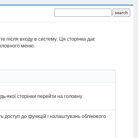
search
те після входу в систему. Ця сторінка дає
Головного меню.
удь-якої сторінки перейти на головну.
ть доступ до функцій і налаштувань облікового