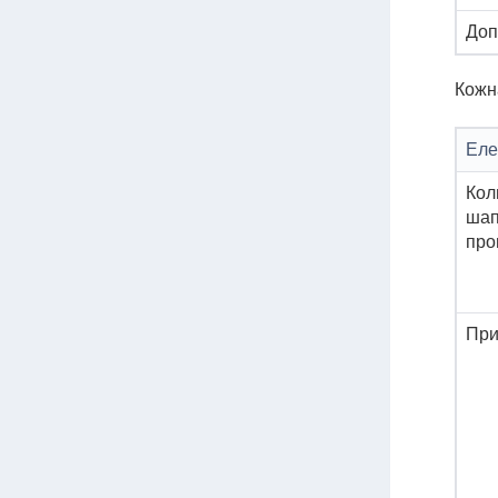
Доп
Кожн
Еле
Кол
шап
про
При