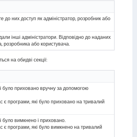
е до них доступ як адміністратор, розробник або
дали інші адміністратори. Відповідно до наданих
а, розробника або користувача.
ься на обидві секції:
кі було приховано вручну за допомогою
ас є програми, які було приховано на тривалий
і було вимкнено і приховано.
ас є програми, які було вимкнено на тривалий