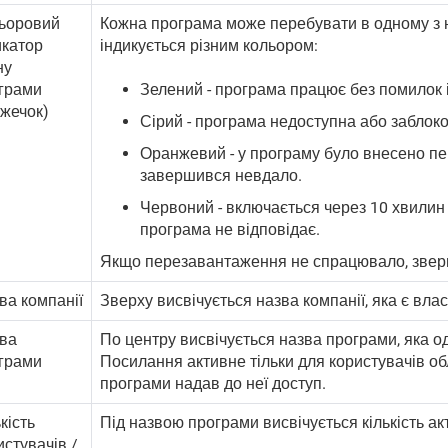
ьоровий
Кожна програма може перебувати в одному з н
икатор
індикується різним кольором:
ну
грами
Зелений - програма працює без помилок і
ужечок)
Сірий - програма недоступна або заблоко
Оранжевий - у програму було внесено пев
завершився невдало.
Червоний - включається через 10 хвилин 
програма не відповідає.
Якщо перезавантаження не спрацювало, зверн
ва компанії
Зверху висвічується назва компанії, яка є вла
ва
По центру висвічується назва програми, яка о
грами
Посилання активне тільки для користувачів обл
програми надав до неї доступ.
кість
Під назвою програми висвічується кількість ак
истувачів /