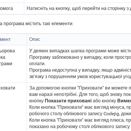
омога
Натисніть на кнопку, щоб перейти на сторінку з
а програма містить такі елементи:
мент
Опис
ьорова
У деяких випадках шапка програми може мі
ка
Програму заблоковано у випадку, коли простр
грами
оплати
.
Програма недоступна у випадку, якщо адмініст
зв'язку з порушенням умов користувацької уго
ховати
За допомогою кнопки "Приховати" ви можете пр
вам наразі непотрібні. Для того, щоб знову по
кнопку
Показати приховані
або кнопку
Вимкн
Коли кнопка "Приховати" має вигляд мінуса, п
робочого столу облікового запису Codejig, док
Коли кнопка "Приховати" має вигляд плюса, пр
показано на робочому столі
облікового запису 