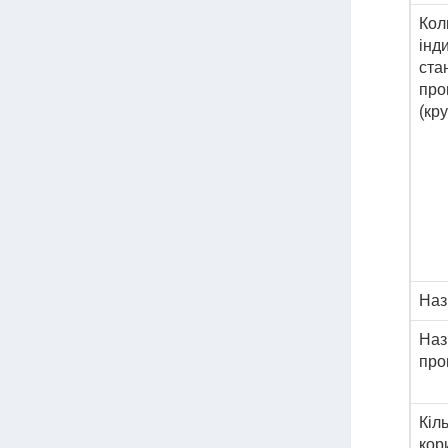
Кол
інд
ста
про
(кр
Наз
Наз
про
Кіль
кор