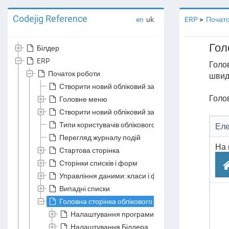
Codejig Reference
en
uk
ERP
Почато
Гол
Білдер
ERP
Голов
Початок роботи
швидк
Створити новий обліковий запис
Голов
Головне меню
Створити новий обліковий запис компанії
Типи користувачів облікового запису компанії
Ел
Перегляд журналу подій
На 
Стартова сторінка
Сторінки списків і форм
Управління даними: класи і файли даних
Випадні списки
Головна сторінка облікового запису
Налаштування програми
Налаштування Білдера