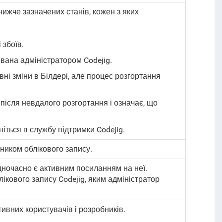
ижче зазначених станів, кожен з яких
 збоїв.
вана адміністратором Codejig.
ні зміни в Білдері, але процес розгортання
після невдалого розгортання і означає, що
іться в службу підтримки
Codejig.
сником облікового запису.
дночасно є активним посиланням на неї.
ікового запису Codejig, яким адміністратор
тивних користувачів і розробників.