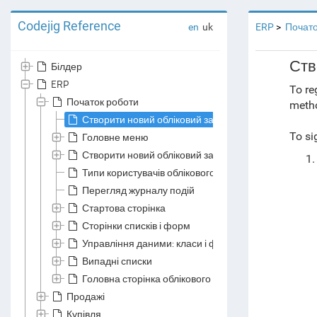
Codejig Reference
en
uk
ERP
Почато
Ств
Білдер
ERP
To re
Початок роботи
metho
Створити новий обліковий запис
To si
Головне меню
Створити новий обліковий запис компанії
Типи користувачів облікового запису компанії
Перегляд журналу подій
Стартова сторінка
Сторінки списків і форм
Управління даними: класи і файли даних
Випадні списки
Головна сторінка облікового запису
Продажі
Купівля