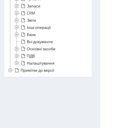
Запаси
CRM
Звіти
Інші операції
Банк
Всі документи
Основні засоби
ПДВ
Налаштування
Примітки до версії