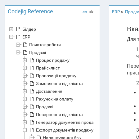
Codejig Reference
en
uk
ERP
Прода
Вка
Білдер
ERP
Для т
Початок роботи
1
Продажі
ч
Процес продажу
Перед
Прайс-лист
присв
Пропозиції продажу
2
Замовлення від клієнта
Доставлення
Рахунок на оплату
Продажі
Повернення від клієнта
Генератор документів продажу
Експорт документів продажу
3
і
Налаштування Apix