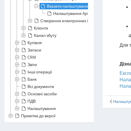
Вказати налаштування Apix
Налаштування Apix: Загальна секція
Створення електронних інвойсів
Клієнти
Канал збуту
4
Купівля
Для т
Запаси
CRM
Дізн
Звіти
Інші операції
Експ
Банк
Нала
Нала
Всі документи
Основні засоби
ПДВ
Налаштув
Налаштування
Примітки до версії