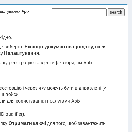
аштування Apix
search
хідно:
 де виберіть
Експорт документів продажу
, після
ку
Налаштування
.
шу реєстрацію та ідентифікатори, які Apix
єстрацію і через яку можуть бути відправлені (у
і інвойси.
орили для користування послугами Apix.
 qualifier).
опку
Отримати ключі
для того, щоб завантажити