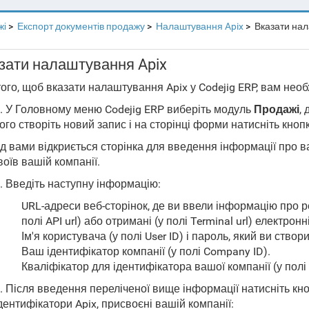
жі
Експорт документів продажу
Налаштування Apix
Вказати нал
зати налаштування Apix
ого, щоб вказати налаштування Apix у Codejig ERP, вам необ
. У Головному меню Codejig ERP виберіть модуль
Продажі
,
ого створіть новий запис і на сторінці форми натисніть кноп
 вами відкриється сторінка для введення інформації про ва
оїв вашій компанії.
. Введіть наступну інформацію:
URL-адреси веб-сторінок, де ви ввели інформацію про ре
полі API url) або отримані (у полі Terminal url) електронн
Ім'я користувача (у полі User ID) і пароль, який ви ств
Ваш ідентифікатор компанії (у полі Company ID).
Кваліфікатор для ідентифікатора вашої компанії (у полі ID
. Після введення переліченої вище інформації натисніть кн
дентифікатори Apix, присвоєні вашій компанії: