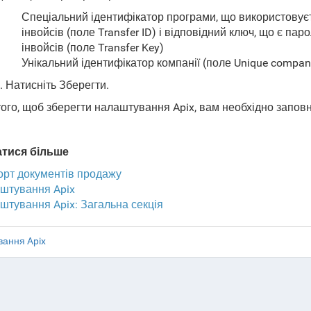
Спеціальний ідентифікатор програми, що використовує
інвойсів (поле Transfer ID) і відповідний ключ, що є п
інвойсів (поле Transfer Key)
Унікальний ідентифікатор компанії (поле Unique company
. Натисніть Зберегти.
ого, щоб зберегти налаштування Apix, вам необхідно заповнит
атися більше
орт документів продажу
штування Apix
штування Apix: Загальна секція
ання Apix