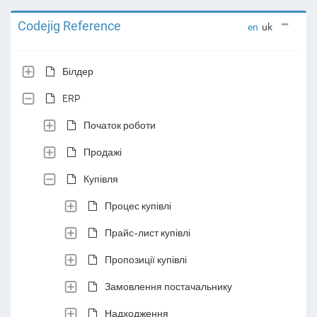
Codejig Reference
en
uk
Білдер
ERP
Початок роботи
Продажі
Купівля
Процес купівлі
Прайс-лист купівлі
Пропозиції купівлі
Замовлення постачальнику
Надходження