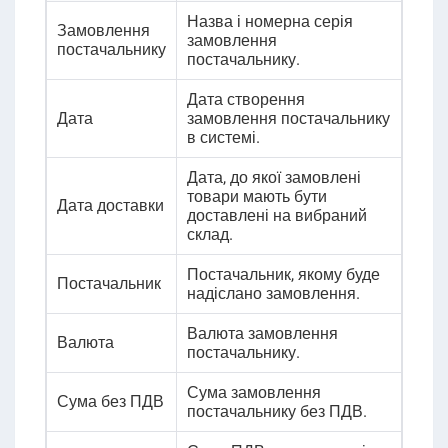
Назва і номерна серія
Замовлення
замовлення
постачальнику
постачальнику.
Дата створення
Дата
замовлення постачальнику
в системі.
Дата, до якої замовлені
товари мають бути
Дата доставки
доставлені на вибраний
склад.
Постачальник, якому буде
Постачальник
надіслано замовлення.
Валюта замовлення
Валюта
постачальнику.
Сума замовлення
Сума без ПДВ
постачальнику без ПДВ.