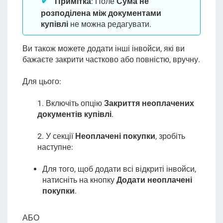
Примітка
: Поле
Сума не
розподілена між документами
купівлі
не можна редагувати.
Ви також можете додати інші інвойси, які ви
бажаєте закрити частково або повністю, вручну.
Для цього:
1. Включіть опцію
Закриття неоплачених
документів купівлі
.
2. У
секції
Неоплачені покупки
, зробіть
наступне
:
Для того, щоб додати всі відкриті інвойси,
натисніть на кнопку
Додати неоплачені
покупки
.
АБО