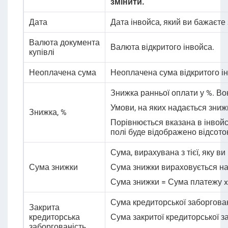
змінити.
Дата
Дата інвойса, який ви бажаєте 
Валюта документа
Валюта відкритого інвойса.
купівлі
Неоплачена сума
Неоплачена сума відкритого і
Знижка ранньої оплати у %. Вон
Умови, на яких надається знижк
Знижка
, %
Порівнюється вказана в інвойс
полі буде відображено відсото
Сума, вирахувана з тієї, яку ви
Сума знижки
Сума знижки вираховується н
Сума знижки = Сума платежу x
Сума кредиторської заборгован
Закрита
кредиторська
Сума закритої кредиторської з
заборгованість