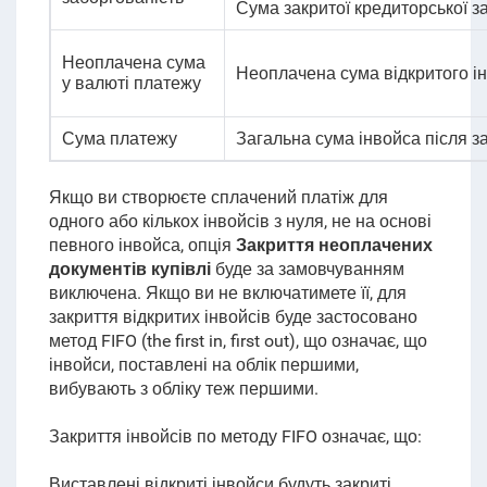
Сума закритої кредиторської з
Неоплачена сума
Неоплачена сума відкритого і
у валюті платежу
Сума платежу
Загальна сума інвойса після з
Якщо ви створюєте сплачений платіж для
одного або кількох інвойсів з нуля, не на основі
певного інвойса, опція
Закриття неоплачених
документів купівлі
буде за замовчуванням
виключена. Якщо ви не включатимете її, для
закриття відкритих інвойсів буде застосовано
метод FIFO (the first in, first out), що означає, що
інвойси, поставлені на облік першими,
вибувають з обліку теж першими
.
Закриття інвойсів по методу FIFO означає, що:
Виставлені відкриті інвойси будуть закриті