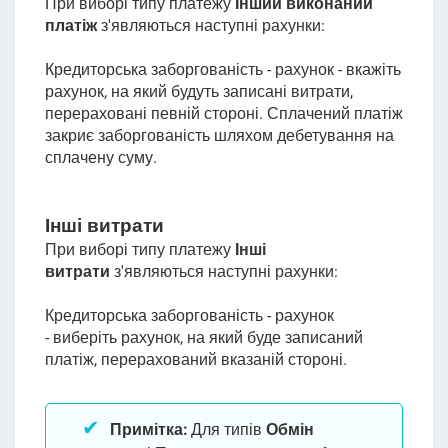
При виборі типу платежу
Інший виконаний
платіж
з'являються наступні рахунки:
Кредиторська заборгованість -
рахунок -
вкажіть
рахунок, на який будуть записані витрати,
перераховані певній стороні. Сплачений платіж
закриє заборгованість шляхом дебетування на
сплачену суму.
Інші витрати
При виборі типу платежу
Інші
витрати
з'являються наступні рахунки:
Кредиторська заборгованість -
рахунок
-
виберіть рахунок, на який буде записаний
платіж, перерахований вказаній стороні.
Примітка:
Д
ля типів
Обмін