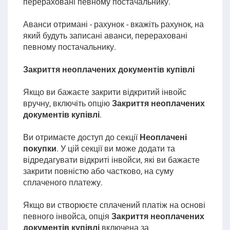
перераховані певному постачальнику.
Аванси отримані - рахунок - вкажіть рахунок, на
який будуть записані аванси, перераховані
певному постачальнику
.
Закриття неоплачених документів купівлі
Якщо ви бажаєте закрити відкритий інвойс
вручну, включіть опцію
Закриття неоплачених
документів купівлі
.
Ви отримаєте доступ до секції
Неоплачені
покупки
.
У цій секції ви може додати та
відредагувати відкриті інвойси, які ви бажаєте
закрити повністю або частково, на суму
сплаченого платежу.
Якщо ви створюєте сплачений платіж на основі
певного інвойса, опція
Закриття неоплачених
документів купівлі
включена за