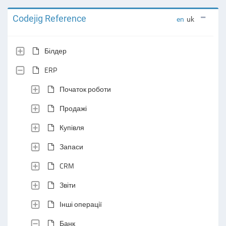
Codejig Reference
en
uk
Білдер
ERP
Початок роботи
Продажі
Купівля
Запаси
CRM
Звіти
Інші операції
Банк