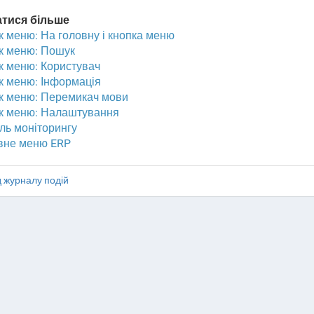
атися більше
к меню: На головну і кнопка меню
к меню: Пошук
к меню: Користувач
к меню: Інформація
к меню: Перемикач мови
к меню: Налаштування
ль моніторингу
вне меню ERP
 журналу подій