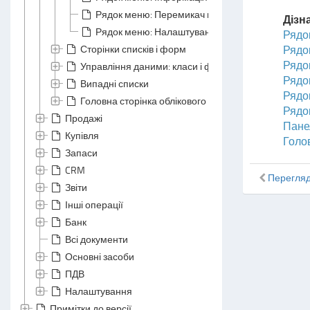
Рядок меню: Перемикач мови
Дізн
Рядок меню: Налаштування
Рядо
Сторінки списків і форм
Рядо
Рядо
Управління даними: класи і файли даних
Рядо
Випадні списки
Рядо
Головна сторінка облікового запису
Рядо
Продажі
Пане
Купівля
Голо
Запаси
CRM
Перегляд
Звіти
Інші операції
Банк
Всі документи
Основні засоби
ПДВ
Налаштування
Примітки до версії