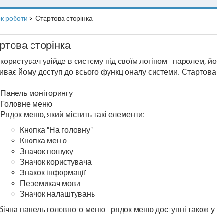
к роботи
Стартова сторінка
ртова сторінка
користувач увійде в систему під своїм логіном і паролем, й
иває йому доступ до всього функціоналу системи. Стартова с
Панель моніторингу
Головне меню
Рядок меню, який містить такі елементи:
Кнопка "На головну"
Кнопка меню
Значок пошуку
Значок користувача
Знакок інформації
Перемикач мови
Значок налаштувань
бічна панель головного меню і рядок меню доступні також у 