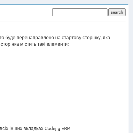
search
ого буде перенаправлено на стартову сторінку, яка
торінка містить такі елементи:
всіх інших вкладках Codejig ERP.