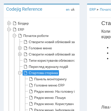
Codejig Reference
en
uk
ERP
Почато
Ста
Білдер
ERP
Коли 
Початок роботи
відкр
Створити новий обліковий запис
Головне меню
Створити новий обліковий запис компанії
Типи користувачів облікового запису компанії
Перегляд журналу подій
Стартова сторінка
Панель моніторингу
Головне меню ERP
Рядок меню: На головну і кнопка меню
Рядок меню: Пошук
Рядок меню: Користувач
Ліва 
Рядок меню: Інформація