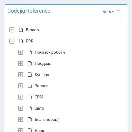
Codejig Reference
en
uk
Білдер
ERP
Початок роботи
Продажі
Купівля
Запаси
CRM
Звіти
Інші операції
Банк