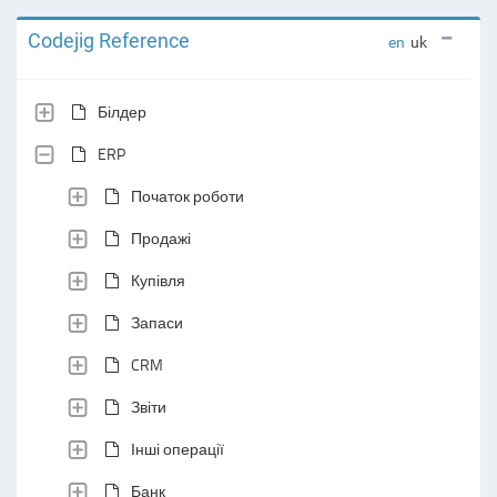
Codejig Reference
en
uk
Білдер
ERP
Початок роботи
Продажі
Купівля
Запаси
CRM
Звіти
Інші операції
Банк