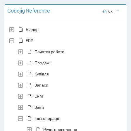
Codejig Reference
en
uk
Білдер
ERP
Початок роботи
Продажі
Купівля
Запаси
CRM
Звіти
Інші операції
Ручні проведення