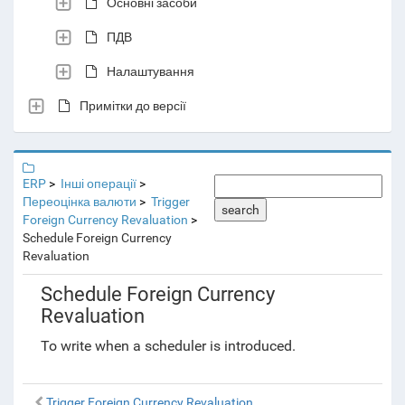
Основні засоби
ПДВ
Налаштування
Примітки до версії
ERP
Інші операції
Переоцінка валюти
Trigger
search
Foreign Currency Revaluation
Schedule Foreign Currency
Revaluation
Schedule Foreign Currency
Revaluation
To write when a scheduler is introduced.
Trigger Foreign Currency Revaluation