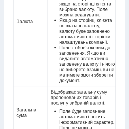
якщо на сторінці клієнта
вибрано валюту. Поле
можна редагувати.
Якщо на сторінці клієнта
Валюта
не вказано валюту,
валюту буде заповнено
автоматично зі сторінки
налаштувань компанії.
Поле є обов'язковим до
заповнення. Якщо ви
видалите автоматично
заповнену валюту і нічого
не виберете взамін, ви не
матимете змоги зберегти
документ.
Відображає загальну суму
пропонованих товарів і
послуг у вибраній валюті.
Загальна
Поле буде заповнене
сума
автоматично і носить
інформативний характер.
Поле не можна