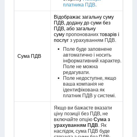
платника ПДВ
.
Відображає загальну суму
ПДВ, додану до суми без
ПДВ, або загальну
суму
пропонованих
товарів і
послуг
з урахуванням ПДВ
.
Поле буде заповнене
автоматично і носить
Сума ПДВ
інформативний характер.
Поле не можна
редагувати.
Поле недоступне, якщо
ваша компанія не
ідентифікована як
платник ПДВ у системі.
Якщо ви бажаєте вказати
ціну позиції без ПДВ, не
включайте опцію
Сума з
урахуванням ПДВ
. Як
наслідок, сума ПДВ буде
стягнута з суми без ПДВ;