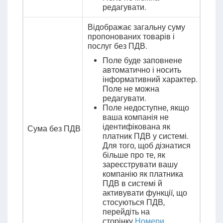
редагувати.
Відображає загальну суму
пропонованих товарів і
послуг без ПДВ.
Поле буде заповнене
автоматично і носить
інформативний характер.
Поле не можна
редагувати.
Поле недоступне, якщо
ваша компанія не
ідентифікована як
Сума без ПДВ
платник ПДВ у системі.
Для того, щоб дізнатися
більше про те, як
зареєструвати вашу
компанію як платника
ПДВ в системі й
активувати функції, що
стосуються ПДВ,
перейдіть на
сторінку
Номери