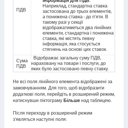
інформація для ПДВ
.
Наприклад, стандартна ставка
ПДВ
застосована до трьох елементів,
а понижена ставка - до п'яти. В
такому разі у секції
відображатиметься два лінійних
елементи, стандартна і понижена
ставка, які містять певну
інформація, яка стосується
стягнень на основі цих ставок.
Відображає загальну суму ПДВ,
Сума
нараховану на товари і послуги, до
ПДВ
яких було застосовано певну ставку.
Не всі поля лінійного елемента відображені за
замовчуванням. Для того, щоб відобразити
додаткові поля, перейдіть в розширений режим,
натиснувши піктограму
Більше
над таблицею.
Після переходу в розширений режим
з'являться наступні поля: