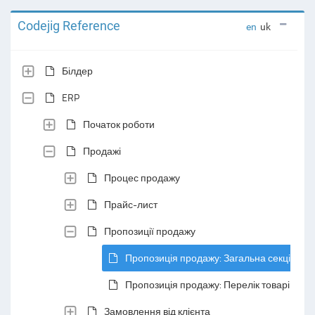
Codejig Reference
en
uk
Білдер
ERP
Початок роботи
Продажі
Процес продажу
Прайс-лист
Пропозиції продажу
Пропозиція продажу: Загальна секція
Пропозиція продажу: Перелік товарів і по
Замовлення від клієнта