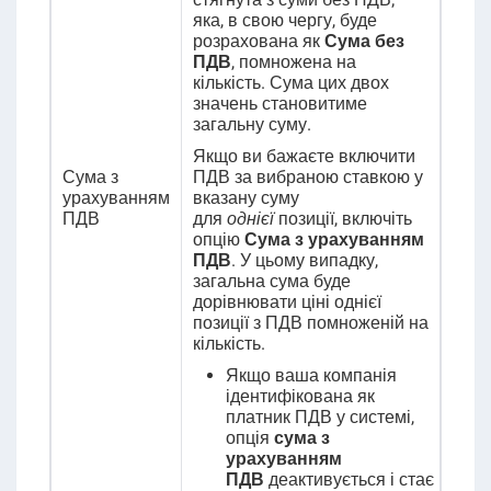
яка, в свою чергу, буде
розрахована як
Сума без
ПДВ
, помножена на
кількість. Сума цих двох
значень становитиме
загальну суму.
Якщо ви бажаєте включити
Сума з
ПДВ за вибраною ставкою у
урахуванням
вказану суму
ПДВ
для
однієї
позиції, включіть
опцію
Сума з урахуванням
ПДВ
. У цьому випадку,
загальна сума буде
дорівнювати ціні однієї
позиції з ПДВ помноженій на
кількість.
Якщо ваша компанія
ідентифікована як
платник ПДВ у системі,
опція
сума з
урахуванням
ПДВ
деактивується і стає