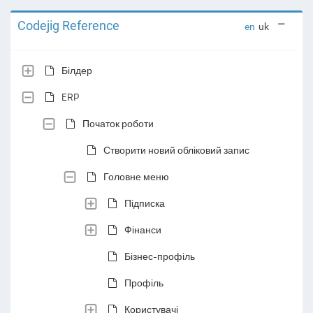
Codejig Reference
en
uk
Білдер
ERP
Початок роботи
Створити новий обліковий запис
Головне меню
Підписка
Фінанси
Бізнес-профіль
Профіль
Користувачі