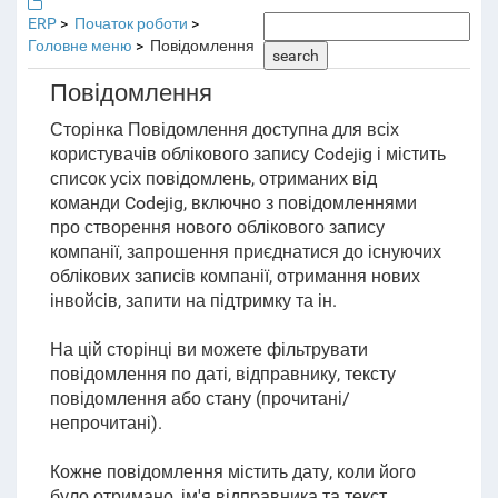
ERP
Початок роботи
Головне меню
Повідомлення
search
Повідомлення
Сторінка Повідомлення доступна для всіх
користувачів облікового запису Codejig і містить
список усіх повідомлень, отриманих від
команди Codejig, включно з повідомленнями
про створення нового облікового запису
компанії, запрошення приєднатися до існуючих
облікових записів компанії, отримання нових
інвойсів, запити на підтримку та ін.
На цій сторінці ви можете фільтрувати
повідомлення по даті, відправнику, тексту
повідомлення або стану (прочитані/
непрочитані).
Кожне повідомлення містить дату, коли його
було отримано, ім'я відправника та текст