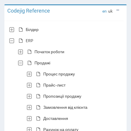
Codejig Reference
en
uk
Білдер
ERP
Початок роботи
Продажі
Процес продажу
Прайс-лист
Пропозиції продажу
Замовлення від клієнта
Доставлення
Рахунок на оплату