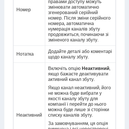
правами доступу можуть
змінювати автоматично
Номер
згенерований серійний
номер. Після зміни серійного
номера, автоматична
нумерація каналів збуту
продовжиться, починаючи зі
зміненого каналу збуту.
Додайте деталі або коментарі
Нотатка
щодо каналу збуту.
Включіть опцію
Неактивний
,
якщо бажаєте деактивувати
активний канал збуту.
Якщо канал неактивний, його
не можна буде вибрати у
якості каналу збуту для
компанії і перейти до нього
можна буде лише зі сторінки
Неактивний
списку каналів збуту.
За замовчуванням, ця опція
вимкнена і всі новостворені