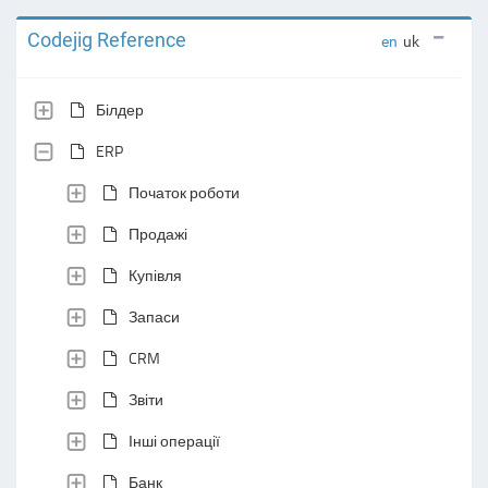
Codejig Reference
en
uk
Білдер
ERP
Початок роботи
Продажі
Купівля
Запаси
CRM
Звіти
Інші операції
Банк