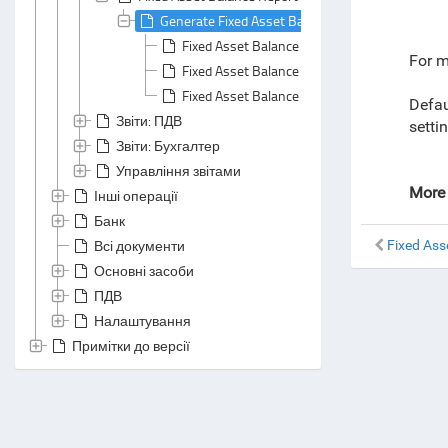
Generate Fixed Asset Balance Report
Fixed Asset Balance Report: Default Grouping
For m
Fixed Asset Balance Report: Default Summari
Fixed Asset Balance Report: Header Area
Defau
Звіти: ПДВ
setti
Звіти: Бухгалтер
Управління звітами
More 
Інші операції
Банк
Всі документи
Fixed Ass
Основні засоби
ПДВ
Налаштування
Примітки до версії