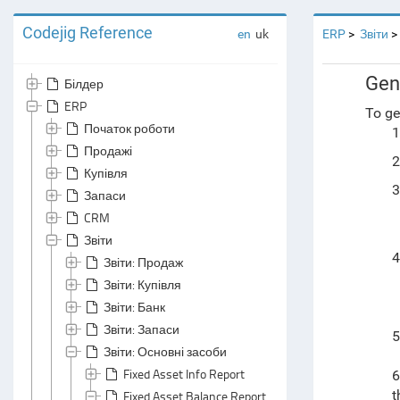
Codejig Reference
en
uk
ERP
Звіти
Gen
Білдер
ERP
To ge
Початок роботи
1
Продажі
2
Купівля
3
Запаси
CRM
Звіти
4
Звіти: Продаж
Звіти: Купівля
Звіти: Банк
Звіти: Запаси
5
Звіти: Основні засоби
Fixed Asset Info Report
6
t
Fixed Asset Balance Report