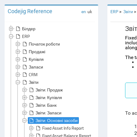
Codejig Reference
en
uk
ERP
Звіти
Зві
Білдер
ERP
Fixed
inclu
Початок роботи
along
Продажі
The t
Купівля
Запаси
CRM
Звіти
Звіти: Продаж
Звіти: Купівля
Звіти: Банк
Звіти: Запаси
To ac
Звіти: Основні засоби
1
Fixed Asset Info Report
2
Fixed Asset Balance Report