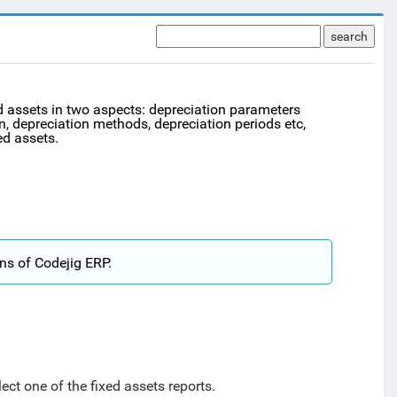
search
d assets in two aspects:
depreciation parameters
on, depreciation methods, depreciation periods etc,
ed assets.
ns of Codejig ERP.
lect one of the fixed assets reports.