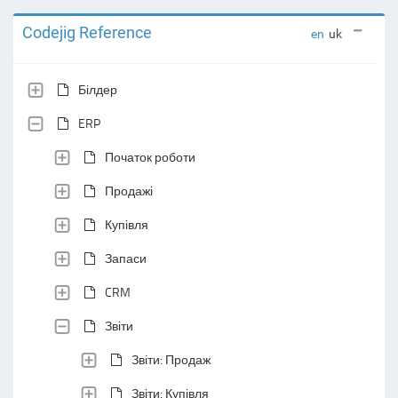
Codejig Reference
en
uk
Білдер
ERP
Початок роботи
Продажі
Купівля
Запаси
CRM
Звіти
Звіти: Продаж
Звіти: Купівля