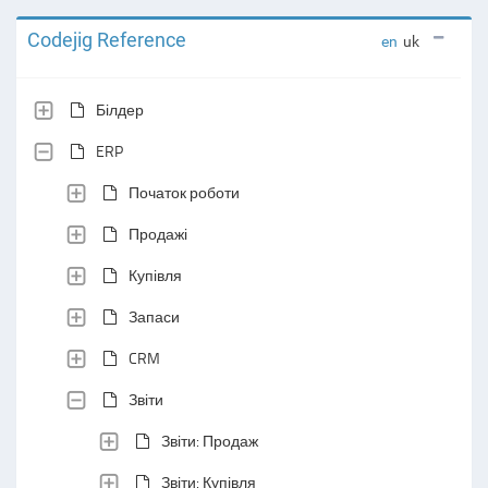
Codejig Reference
en
uk
Білдер
ERP
Початок роботи
Продажі
Купівля
Запаси
CRM
Звіти
Звіти: Продаж
Звіти: Купівля