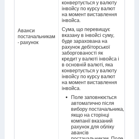
конвертується у валюту
інвойсу по курсу валют
на момент виставлення
інвойса
.
Сума, що перевищує
Аванси
вказану в інвойсі суму,
постачальникам
буде зарахована на
- рахунок
рахунок
дебіторської
заборгованості
як
кредит
у валюті інвойса
і
в основній валюті, яка
конвертується у валюту
інвойсу по курсу валют
на момент виставлення
інвойса
.
Поле заповнюється
автоматично після
вибору постачальника,
якщо на сторінці
компанії вказаний
рахунок для обліку
авансів
постачальникам. Поле