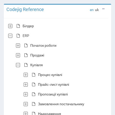
Codejig Reference
en
uk
Білдер
ERP
Початок роботи
Продажі
Купівля
Процес купівлі
Прайс-лист купівлі
Пропозиції купівлі
Замовлення постачальнику
Надходження