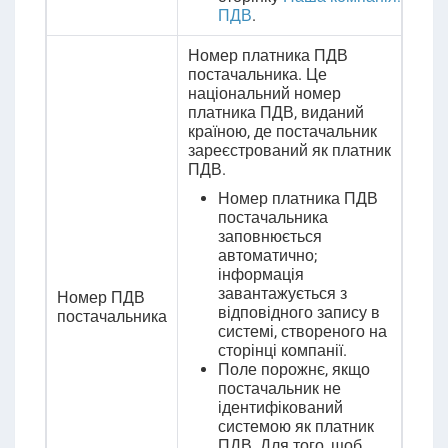
ПДВ
.
Номер платника ПДВ
постачальника.
Це
національний номер
платника ПДВ, виданий
країною, де постачальник
зареєстрований як платник
ПДВ.
Номер платника ПДВ
постачальника
заповнюється
автоматично;
інформація
завантажується з
Номер ПДВ
відповідного запису в
постачальника
системі, створеного на
сторінці компанії.
Поле порожнє, якщо
постачальник не
ідентифікований
системою як платник
ПДВ. Для того, щоб