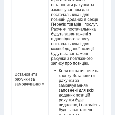
встановити рахунки за
замовчуванням для
постачальника і для
позицій, доданих в секції
Перелік товарів і послуг.
Рахунки постачальника
будуть завантажені з
відповідного запису
постачальника і для
кожної доданої позиції
будуть завантажені
рахунки з пов'язаного
запису про позицію.
Коли ви натиснете на
Встановити
кнопку Встановити
рахунки за
рахунки за
замовчуванням
замовчуванням,
заповнені для всіх
доданих позицій
рахунки буде
видалено, і натомість
буде завантажено
рахунки за