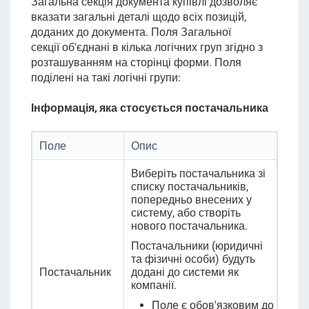
Загальна секція
документа купівлі
дозволяє
вказати загальні деталі щодо всіх позицій,
доданих до документа. Поля Загальної
секції
об'єднані в кілька логічних груп згідно з
розташуванням на сторінці форми.
Поля
поділені на такі логічні групи:
Інформація, яка стосується постачальника
Поле
Опис
Виберіть постачальника зі
списку постачальників,
попередньо внесених у
систему, або створіть
нового постачальника.
Постачальники (юридичні
та фізичні особи) будуть
Постачальник
додані до системи як
компанії.
Поле є обов'язковим до