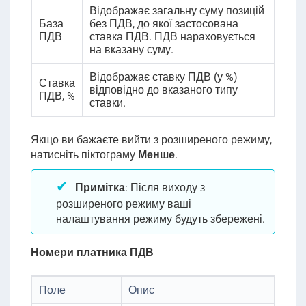
Відображає загальну суму позицій
База
без ПДВ, до якої застосована
ПДВ
ставка ПДВ. ПДВ нараховується
на вказану суму.
Відображає ставку ПДВ (у %)
Ставка
відповідно до вказаного типу
ПДВ
, %
ставки.
Якщо ви бажаєте вийти з розширеного режиму,
натисніть піктограму
Менше
.
Примітка
:
Після виходу з
розширеного режиму ваші
налаштування режиму будуть збережені.
Номери платника ПДВ
Поле
Опис