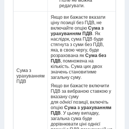
Поле не можна
редагувати
.
Якщо ви бажаєте вказати
ціну позиції без ПДВ, не
включайте опцію
Сума з
урахуванням ПДВ
. Як
наслідок, сума ПДВ буде
стягнута з суми без ПДВ,
яка, в свою чергу, буде
розрахована як
Сума без
ПДВ
, помножена на
кількість. Сума цих двох
Сума з
значень становитиме
урахуванням
загальну суму.
ПДВ
Якщо ви бажаєте включити
ПДВ за вибраною ставкою у
вказану суму
для
однієї
позиції, включіть
опцію
Сума з урахуванням
ПДВ
. У цьому випадку,
загальна сума буде
дорівнювати ціні однієї