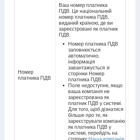
Ваш номер платника
ПДВ.
Це національний
номер платника ПДВ,
виданий країною, де ви
зареєстровані як платник
ПДВ.
Номер платника ПДВ
заповнюється
автоматично;
інформація
завантажується зі
Номер
сторінки Номер
платника ПДВ
платника ПДВ.
Поле недоступне, якщо
ваша компанія не
зареєстрована як
платник ПДВ у системі.
Для того, щоб дізнатися
більше про те, як
зареєструвати компанію
як платника ПДВ у
системі, перейдіть на
сторінку
Наша компанія: