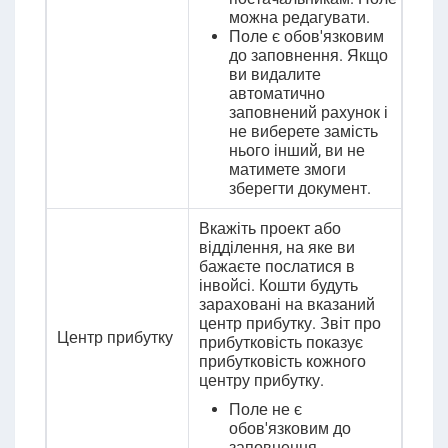
можна редагувати.
Поле є обов'язковим
до заповнення. Якщо
ви видалите
автоматично
заповнений рахунок і
не виберете замість
нього інший, ви не
матимете змоги
зберегти документ.
Вкажіть проект або
відділення, на яке ви
бажаєте послатися в
інвойсі. Кошти будуть
зараховані на вказаний
центр прибутку. Звіт про
Центр прибутку
прибутковість показує
прибутковість кожного
центру прибутку.
Поле не є
обов'язковим до
заповнення.