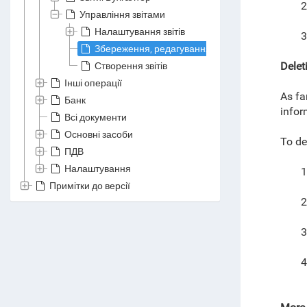
2
Управління звітами
Налаштування звітів
3
Збереження, редагування і видалення звітів
Створення звітів
Delet
Інші операції
As fa
Банк
infor
Всі документи
Основні засоби
To de
ПДВ
Налаштування
1
Примітки до версії
2
3
4