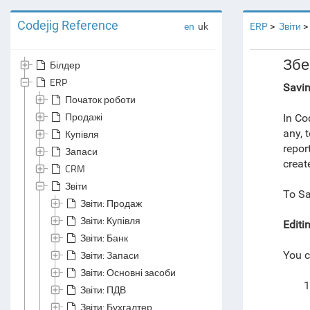
Codejig Reference
en
uk
ERP
Звіти
Збе
Білдер
ERP
Savin
Початок роботи
Продажі
In Co
any, 
Купівля
repor
Запаси
creat
CRM
Звіти
To S
Звіти: Продаж
Звіти: Купівля
Editi
Звіти: Банк
Звіти: Запаси
You c
Звіти: Основні засоби
1
Звіти: ПДВ
Звіти: Бухгалтер