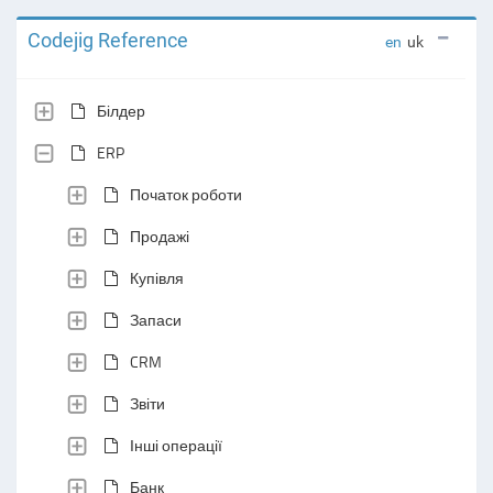
Codejig Reference
en
uk
Білдер
ERP
Початок роботи
Продажі
Купівля
Запаси
CRM
Звіти
Інші операції
Банк