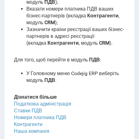
модуль
ПДВ
);
Вказати номери платника ПДВ ваших
бізнес-партнерів (вкладка
Контрагенти
,
модуль
CRM
);
Зазначити країни реєстрації ваших бізнес-
партнерів в адресі реєстрації
(вкладка
Контрагенти
, модуль
CRM
).
Для того, щоб перейти в модуль
ПДВ
:
У Головному меню Codejig ERP виберіть
модуль
ПДВ
.
Дізнатися більше
Податкова адміністрація
Ставки ПДВ
Номери платника ПДВ
Контрагенти
Наша компанія