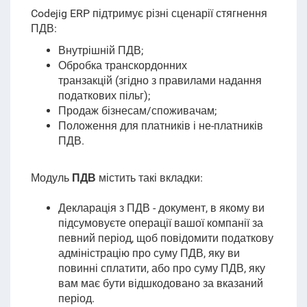
Codejig ERP підтримує різні сценарії стягнення
ПДВ
:
Внутрішній ПДВ;
Обробка
транскордонних
транзакцій
(
згідно з правилами надання
податкових пільг
);
Продаж бізнесам/споживачам;
Положення для платників і не-платників
ПДВ.
Модуль
ПДВ
містить такі вкладки:
Декларація з ПДВ - документ, в якому ви
підсумовуєте операції вашої компанії за
певний період, щоб повідомити податкову
адміністрацію про суму ПДВ, яку ви
повинні сплатити, або про суму ПДВ, яку
вам має бути відшкодовано за вказаний
період.