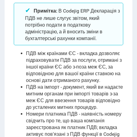
Примітка:
В Codejig ERP Декларація з
ПДВ не лише слугує звітом, який
потрібно подати в податкову
адміністрацію, а й вносить зміни в
бухгалтерські рахунки компанії
.
ПДВ між країнами ЄС - вкладка дозволяє
підраховувати ПДВ за послуги, отримані з
іншої країни ЄС або з-поза меж ЄС, за
відповідною для вашої країни ставкою на
основі дати отриманого рахунку.
ПДВ на імпорт - документ, який ви надаєте
митним органам при імпорті товарів з-за
меж ЄС для ввезення товарів відповідно
до усталених митних процедур.
Номери платника ПДВ - наявність номеру
свідчить про те, що ваша компанія
зареєстрована як платник ПДВ; вкладка
активує пов'язані з ПДВ функції в Codejig