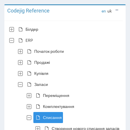
Codejig Reference
en
uk
Білдер
ERP
Початок роботи
Продажі
Купівля
Запаси
Переміщення
Комплектування
Списання
Створення нового списання запасів