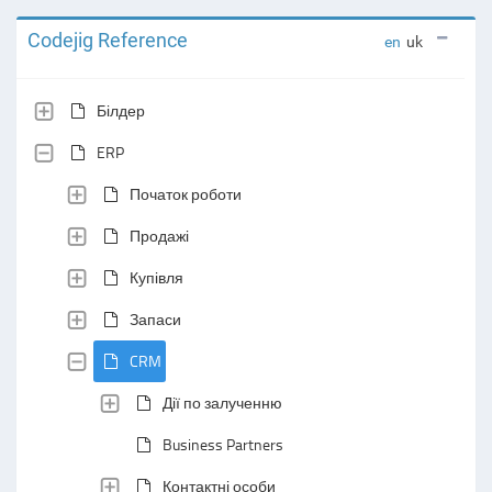
Codejig Reference
en
uk
Білдер
ERP
Початок роботи
Продажі
Купівля
Запаси
CRM
Дії по залученню
Business Partners
Контактні особи