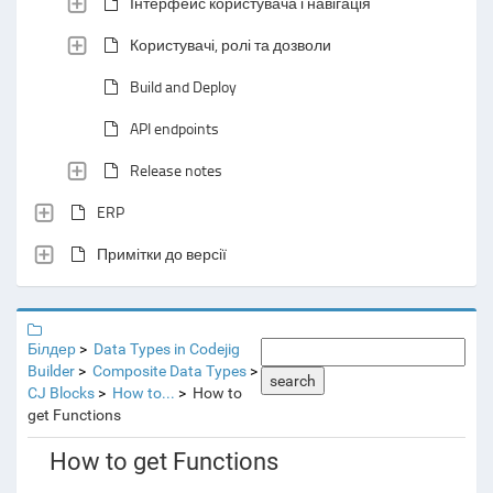
Інтерфейс користувача і навігація
Користувачі, ролі та дозволи
Build and Deploy
API endpoints
Release notes
ERP
Примітки до версії
Білдер
Data Types in Codejig
Builder
Composite Data Types
search
CJ Blocks
How to...
How to
get Functions
How to get Functions