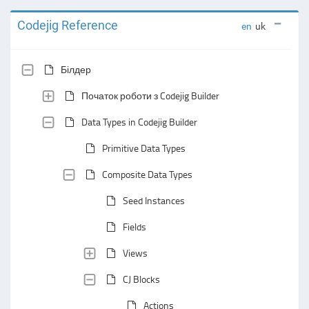
Codejig Reference
en
uk
Білдер
Початок роботи з Codejig Builder
Data Types in Codejig Builder
Primitive Data Types
Composite Data Types
Seed Instances
Fields
Views
CJ Blocks
Actions