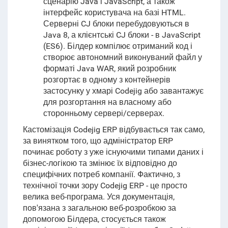
сценарію Java і JavaScript, а також
інтерфейс користувача на базі HTML.
Серверні CJ блоки перебудовуються в
Java 8, а клієнтські CJ блоки - в JavaScript
(ES6). Білдер компілює отриманий код і
створює автономний виконуваний файл у
форматі Java WAR, який розробник
розгортає в одному з контейнерів
застосунку у хмарі Codejig або завантажує
для розгортання на власному або
сторонньому сервері/серверах.
Кастомізація Codejig ERP відбувається так само,
за винятком того, що адміністратор ERP
починає роботу з уже існуючими типами даних і
бізнес-логікою та змінює їх відповідно до
специфічних потреб компанії. Фактично, з
технічної точки зору Codejig ERP - це просто
велика веб-програма. Уся документація,
пов'язана з загальною веб-розробкою за
допомогою Білдера, стосується також