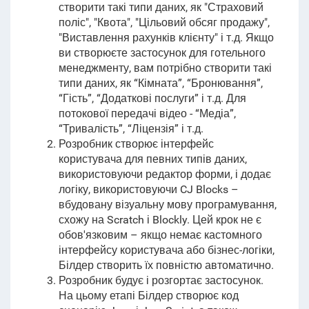
створити такі типи даних, як "Страховий
поліс", "Квота", "Цільовий обсяг продажу",
"Виставлення рахунків клієнту" і т.д. Якщо
ви створюєте застосунок для готельного
менеджменту, вам потрібно створити такі
типи даних, як “Кімната”, “Бронювання”,
“Гість”, “Додаткові послуги” і т.д. Для
потокової передачі відео - “Медіа”,
“Тривалість”, “Ліцензія” і т.д.
Розробник створює інтерфейс
користувача для певних типів даних,
використовуючи редактор форми, і додає
логіку, використовуючи CJ Blocks –
вбудовану візуальну мову програмування,
схожу на Scratch і Blockly. Цей крок не є
обов'язковим – якщо немає кастомного
інтерфейсу користувача або бізнес-логіки,
Білдер створить їх повністю автоматично.
Розробник будує і розгортає застосунок.
На цьому етапі Білдер створює код