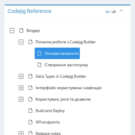
Codejig Reference
en
uk
Білдер
Початок роботи з Codejig Builder
Основні моменти
Створення застосунку
Data Types in Codejig Builder
Інтерфейс користувача і навігація
Користувачі, ролі та дозволи
Build and Deploy
API endpoints
Release notes