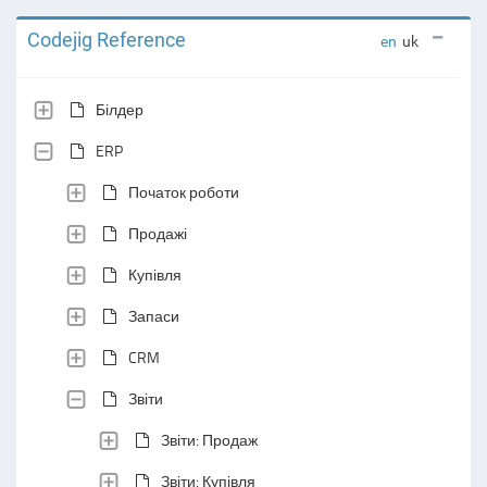
Codejig Reference
en
uk
Білдер
ERP
Початок роботи
Продажі
Купівля
Запаси
CRM
Звіти
Звіти: Продаж
Звіти: Купівля