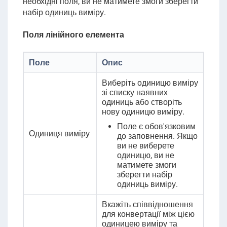
необхідні поля, ви не матимете змоги зберегти
набір одиниць виміру
.
Поля лінійного елемента
Поле
Опис
Виберіть одиницю виміру
зі списку наявних
одиниць або створіть
нову одиницю виміру.
Поле є обов'язковим
Одиниця виміру
до заповнення. Якщо
ви не виберете
одиницю, ви не
матимете змоги
зберегти набір
одиниць виміру.
Вкажіть співвідношення
для конвертації між цією
одиницею виміру та