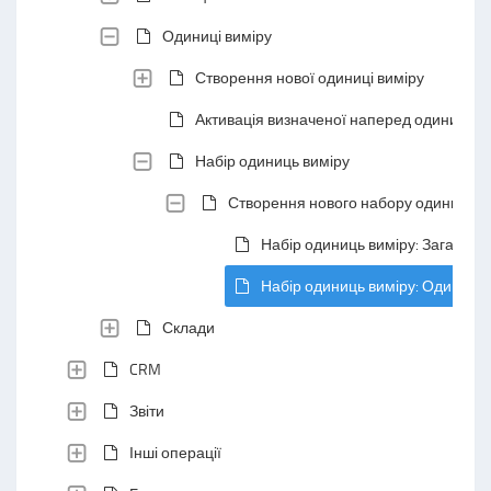
Одиниці виміру
Створення нової одиниці виміру
Активація визначеної наперед одиниці ви
Набір одиниць виміру
Створення нового набору одиниць в
Набір одиниць виміру: Загальна 
Набір одиниць виміру: Одиниці 
Склади
CRM
Звіти
Інші операції