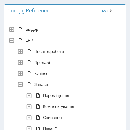
Codejig Reference
en
uk
Білдер
ERP
Початок роботи
Продажі
Купівля
Запаси
Переміщення
Комплектування
Списання
Позиції