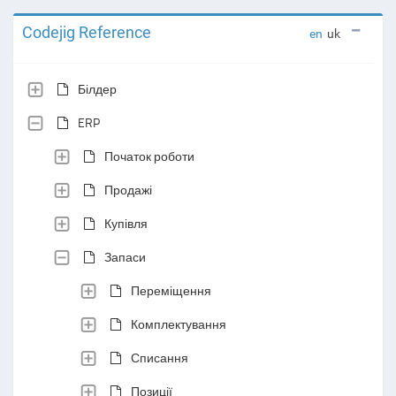
Codejig Reference
en
uk
Білдер
ERP
Початок роботи
Продажі
Купівля
Запаси
Переміщення
Комплектування
Списання
Позиції