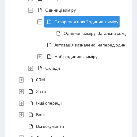
Одиниці виміру
Створення нової одиниці виміру
Одиниця виміру: Загальна секція
Активація визначеної наперед одиниці ви
Набір одиниць виміру
Склади
CRM
Звіти
Інші операції
Банк
Всі документи